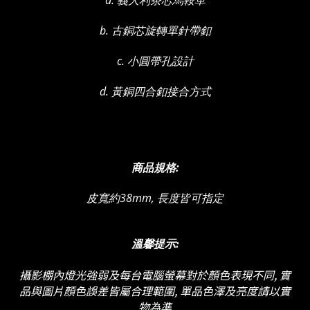
b. 古銅芯旋轉單針帶釦
c. 小圓帶孔設計
d. 黃銅四合釦接合方式
商品規格:
皮寬約38mm, 長度皆可指定
溫馨提示:
攝影棚內燈光強弱及
每台電腦螢幕對於顏色表現不同, 實
品與圖片顏色誤差皆屬合理範圍, 單品色澤及亮度請以實
物為準