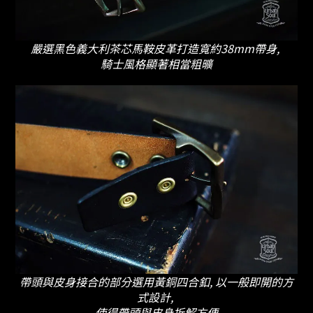
嚴選黑色義大利茶芯馬鞍皮革打造寬約38mm帶身,
騎士風格顯著相當粗曠
帶頭與皮身接合的部分選用黃銅四合釦, 以一般即開的方
式設計,
使得帶頭與皮身拆解方便