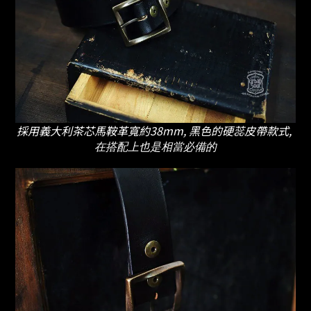
採用義大利茶芯馬鞍革寬約38mm, 黑色的
硬蕊皮帶款式,
在搭配上也是相當必備的