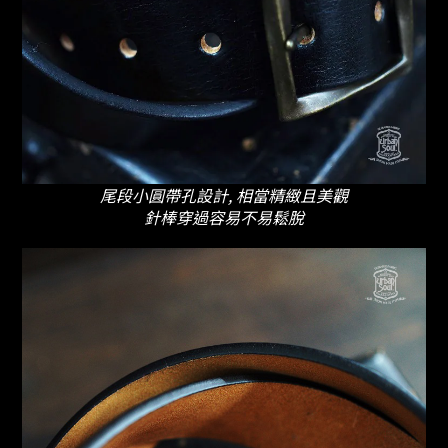
尾段小圓帶孔設計, 相當精緻且美觀
針棒穿過容易不易鬆脫