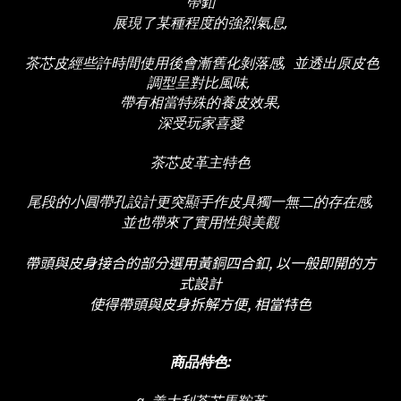
帶釦
展現了某種程度的強烈氣息
,
茶芯皮經些許時間使用後會漸舊化剝落感, 並透出原皮色
調型呈對比風味,
帶有相當特殊的養皮效果,
深受玩家喜愛
茶芯皮革主特色
尾段的小圓帶孔設計更突顯手作皮具獨一無二的存在感,
並也帶來了實用性與美觀
帶頭與皮身接合的部分選用黃銅四合釦, 以一般即開的方
式設計
使得帶頭與皮身拆解方便, 相當特色
商品特色:
a. 義大利茶芯馬鞍革