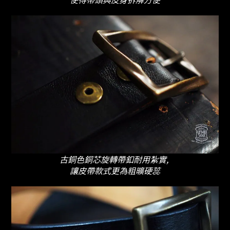
古銅色銅芯旋轉帶釦耐用紮實,
讓皮帶款式更為粗曠硬蕊