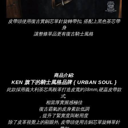
皮帶頭使用復古實銅芯單針旋轉帶扣, 搭配上黑色茶芯帶
身
讓整條單品更有復古騎士風格
商品介紹:
KEN 旗下的騎士風格品牌 { URBAN SOUL }
此款採用義大利茶芯馬鞍革打造皮寬約38mm,
硬蕊皮帶款
式,
相當厚實握感極佳
復古霸氣的皮身素款低調
, 提升了緊實度與耐用度
除了皮革視覺上的顯眼外, 皮帶頭使用古銅芯單旋轉單針