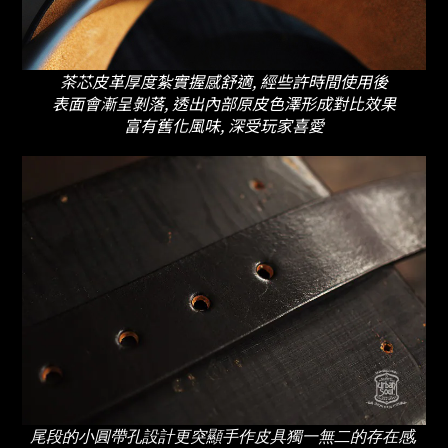
茶芯皮革厚度紮實握感舒適, 經些許時間使用後
表面會漸呈剝落, 透出內部原皮色澤形成對比效果
富有舊化風味, 深受玩家喜愛
尾段的小圓帶孔設計更突顯手作皮具獨一無二的存在感,