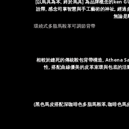
[以馬具為本, 終於馬具] 為品牌概念的ken GU
詮釋, 感念司掌智慧與手工藝術的神祉, 經
無論是
環繞式多脂馬鞍革可調節背帶
相較於縫死的傳統鞍包背帶構造, Athena 
性, 搭配曲線優美的皮革束環與包底的活
(黑色馬皮搭配深咖啡色多脂馬鞍革,咖啡色馬