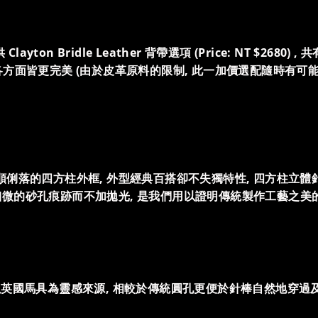
on Bridle Leather 背帶選項 (Price: NT $26
方面皆更完美 (由於皮革原料的限制, 此一加價選配隨時有可
順俐落的四方柱外框, 外型經典百搭卻不失獨特性, 四方柱立體
特別保留細微的砂孔痕跡而不加拋光, 是我們用以證明傳統製作工藝之
, 以英國馬具為靈感來源, 相較於傳統圓孔更便於針棒自然地穿過