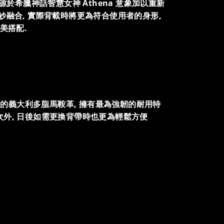
再融入源於希臘神話智慧女神 Athena 意象加以重新
妙融合, 實際背載時將更為符合使用者的身形,
美搭配.
5mm的義大利多脂馬鞍革, 擁有最為強韌的耐用特
次外, 日後如需更換背帶時也更為輕鬆方便