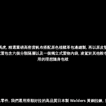
馬虎, 精選重磅高密度帆布搭配原色植鞣革包邊縫製, 再以原皮
部配置包含六個分類隔層以及一個獨立式置物內袋, 凌駕於其他鞍
用的理想隨身包袱
繁的金具零件, 我們選用滑順好拉的高品質日本製 Walders 黃銅拉