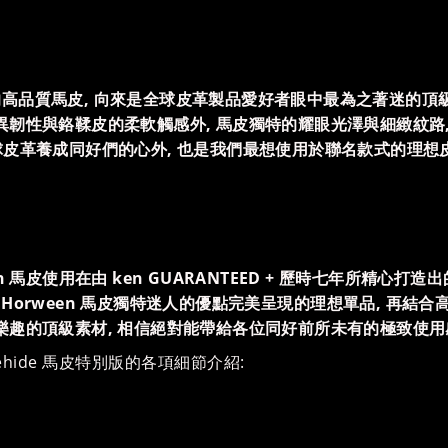
生產的高品質馬皮, 向來是全球皮革製品愛好者眼中最為之著迷的頂
異韌性與鉻鞣皮的柔軟觸感外, 馬皮獨特的耀眼光澤與細緻紋路,
皮革養成同好們的心外, 也是我們最想使用於聯名款式的理想
馬皮使用在由 ken GUARANTEED + 歷時七年所精心打造出的At
Horween 馬皮獨特迷人的優點完美呈現的理想單品, 再結
樂趣的頂級素材, 相信絕對能帶給各位同好前所未有的極致使用
Horsehide 馬皮特別版的各項細節介紹: