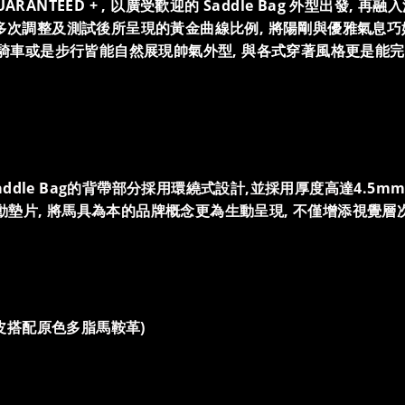
ARANTEED + , 以廣受歡迎的 Saddle Bag 外型出發, 
過多次調整及測試後所呈現的黃金曲線比例, 將陽剛與優雅氣息巧
騎車或是步行皆能自然展現帥氣外型, 與各式穿著風格更是能完
Saddle Bag的背帶部分採用環繞式設計,並採用厚度高達4.
動墊片, 將馬具為本的品牌概念更為生動呈現, 不僅增添視覺層
皮搭配原色多脂馬鞍革)