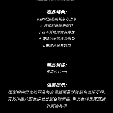
商品特色:
a.歐洲加脂馬鞍茶芯皮革
b.淺藍彩珠配銀銅釘
c.皮革質地厚實有彈性
d.獨特的半弧皮身造型
e.古銀色金具鉤環
商品規格:
長度約12cm
溫馨提示:
攝影棚內燈光強弱及
每台電腦螢幕對於顏色表現不同,
實品與圖片顏色誤差皆屬合理範圍, 單品色澤及亮度請
以實物為準