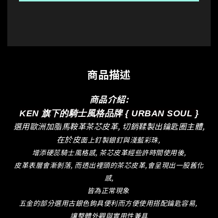
商品描述
商品介紹:
KEN 旗下的騎士風格品牌 { URBAN SOUL }
選用歐洲加脂馬鞍革茶芯皮革, 切銷鞣製出鑰匙圈主體,
在於皮
面上釘製銀釘與淺藍彩珠,
增添硬蕊騎士風格感, 茶芯皮革經些許時間使用後,
皮革表層會漸剝落, 而透出裡頭的茶芯皮革,會呈現出一股舊化
感,
皆為正常現象
五金的部分選用古銀色鉤具便利而方便使用搭配鑰匙容易,
讓整體外觀與實用性兼具