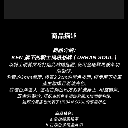
商品描述
商品介紹:
KEN 旗下的騎士風格品牌 { URBAN SOUL }
以騎士硬蕊風格打造此款鑰匙圈, 使用全植鞣馬鞍革切
削製作,
紮實的3mm厚度, 與寬2.2cm的黑色皮面, 經使用下皮革
產生皺摺且漸油亮色,
紋理色澤逼人, 運用古銅色四方釘於皮身上, 相當霸氣,
五金的部分, 搭
配古銅色多環鑰匙圈來增添便利性,
強烈的風格也代表了URBAN SOUL的態度所在
商品特色:
a.全植鞣馬鞍革
b.古銅色多環金具釦