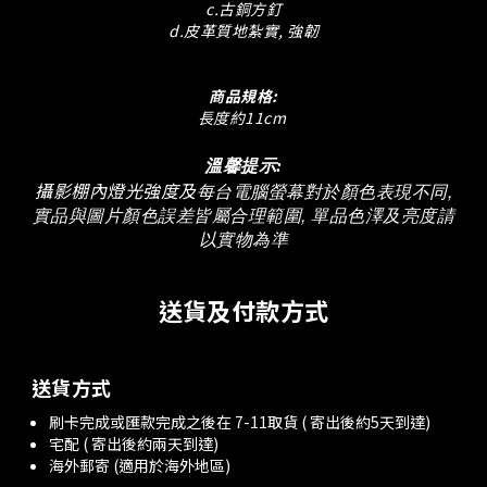
c.古銅方釘
d.皮革質地紮實, 強韌
商品規格:
長度約11cm
溫馨提示:
攝影棚內燈光強度及
每台電腦螢幕對於顏色表現不同,
實品與圖片顏色誤差皆屬合理範圍, 單品色澤及亮度請
以實物為準
送貨及付款方式
送貨方式
刷卡完成或匯款完成之後在 7-11取貨 ( 寄出後約5天到達)
宅配 ( 寄出後約兩天到達)
海外郵寄 (適用於海外地區)