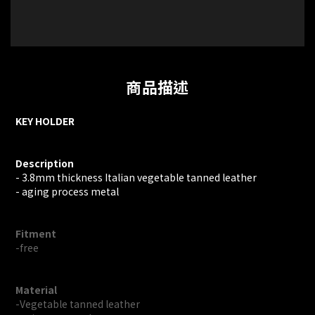
商品描述
KEY HOLDER
Description
- 3.8mm thickness Italian vegetable tanned leather
- aging process metal
Fitment
-free
Material
-Vegetable tanned leather