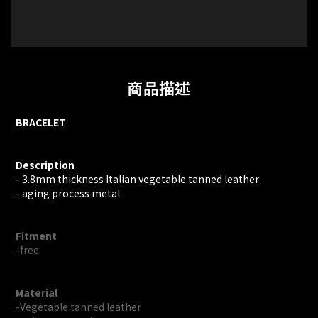
商品描述
BRACELET
Description
- 3.8mm thickness Italian vegetable tanned leather
- aging process metal
Fitment
-free
Material
-Vegetable tanned leather