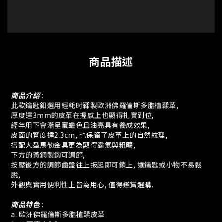
商品描述
商品介紹
:
此款鑰匙釦選用
經耗时鞣製
歐洲佛羅倫斯多脂植鞣革,
厚度達3mm的皮革在握感上也顯得扎實到位,
經年用下會漸呈蜜蠟色且油亮
具有養成效果,
皮面的寬度達2.3cm, 也保留了皮革上的自然紋理,
搭配大型馬勒金具更為顯得霸氣與粗曠,
下方的黃銅製鈎可調節,
按壓後方的調節齒盤往上扳起即可鎖上,
讓鑰匙或小物不易鬆
脫,
外觀與實用便利性上皆為用心, 值得鑑賞選購.
商品特色
:
a. 歐洲佛羅倫斯多脂植鞣皮革