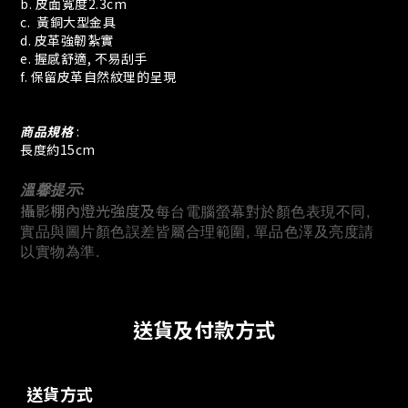
b. 皮面寬度2.3cm
c. 黃銅大型金具
d. 皮革強韌紮實
e. 握感舒適, 不易刮手
f. 保留皮革自然紋理的呈現
商品規格
:
長度約15cm
溫馨提示:
攝影棚內燈光強度及
每台電腦螢幕對於顏色表現不同,
實品與圖片顏色誤差皆屬合理範圍, 單品色澤及亮度請
以實物為準.
送貨及付款方式
送貨方式