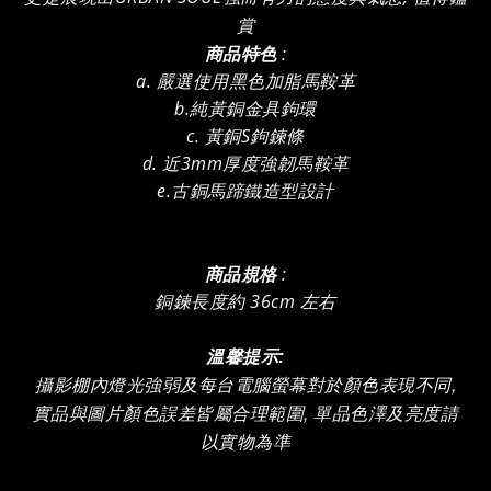
賞
商品特色
:
a. 嚴選使用黑色加脂馬鞍革
b.純黃銅金具鉤環
c. 黃銅S鉤鍊條
d. 近3mm厚度強韌馬鞍革
e.古銅馬蹄鐵造型設計
商品規格
:
銅鍊長度約 36cm 左右
溫馨提示:
攝影棚內燈光強弱及
每台電腦螢幕對於顏色表現不同,
實品與圖片顏色誤差皆屬合理範圍, 單品色澤及亮度請
以實物為準