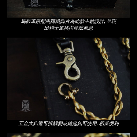
馬鞍革搭配馬蹄鐵飾片為此款主軸設計, 呈現
出騎士風格與硬蕊氣息
五金大鉤還可拆解變成鑰匙釦可使用, 相當便利