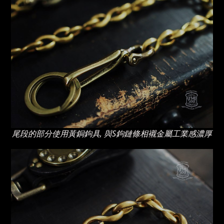
尾段的部分使用黃銅鉤具, 與S鉤鏈條相襯金屬工業感濃厚