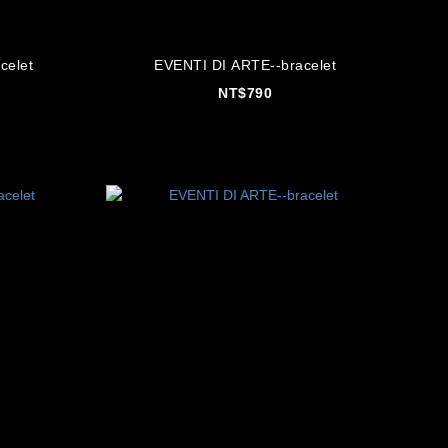
racelet
EVENTI DI ARTE--bracelet
NT$790