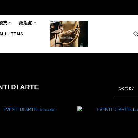
錢夾
鑰匙釦
ALL ITEMS
TI DI ARTE
Sort by