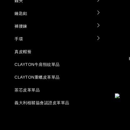
錢夾
鑰匙釦
褲腰鍊
手環
真皮帽簷
CLAYTON牛肩頸紋單品
CLAYTON重蠟皮革單品
茶芯皮革單品
義大利植鞣協會認證皮革單品