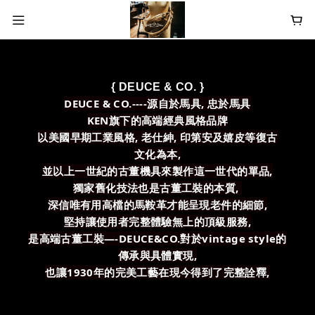
{ DEUCE & CO. }
DEUCE & CO.----源自於馬具, 忠於馬具
KEN旗下的高端經典風格品牌
以美國早期工業風格, 老仕紳, 印第安及嬉皮等復
古
文化為本,
並以上一世紀的古董機具來製作這一世代的單品,
獨家舊化技法也是古董工裝的本質,
深信唯有用高檔的馬鞍革才能呈現老件的細節,
堅持讓使用者完整體驗無上的頂級服務,
是高端古董工裝—-DEUCE&CO.對於vintage style的
傳承與具體實現,
也讓1930年的完美工藝在現今得到了完整詮釋,