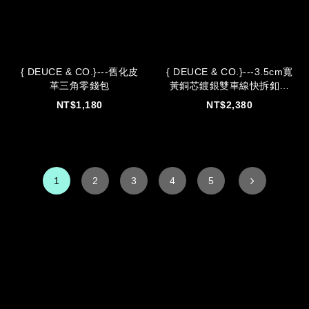
{ DEUCE & CO.}---舊化皮
{ DEUCE & CO.}---3.5cm寬
革三角零錢包
黃銅芯鍍銀雙車線快拆釦皮
帶
NT$1,180
NT$2,380
1
2
3
4
5