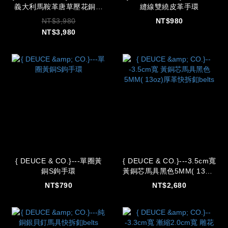
義大利馬鞍革唐草壓花銅芯
縫線雙繞皮革手環
帶扣皮帶
NT$3,980
NT$980
NT$3,980
{ DEUCE & CO.}---單圈黃
{ DEUCE & CO.}---3.5cm寬
銅S鉤手環
黃銅芯馬具黑色5MM( 13oz)
厚革快拆釦belts
NT$790
NT$2,680