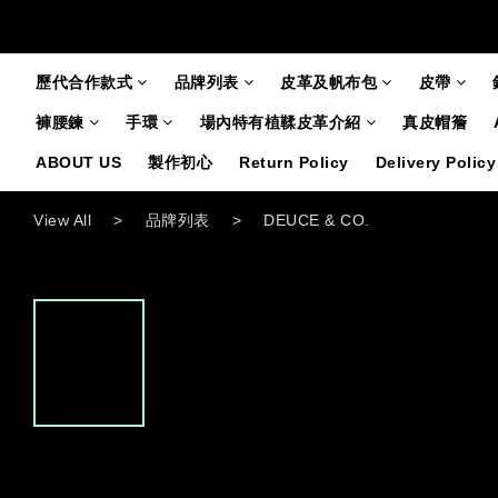
歷代合作款式
品牌列表
皮革及帆布包
皮帶
褲腰鍊
手環
場內特有植鞣皮革介紹
真皮帽簷
ABOUT US
製作初心
Return Policy
Delivery Policy
View All
>
品牌列表
>
DEUCE & CO.