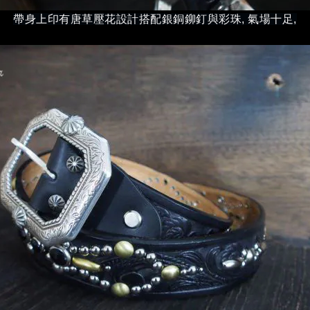
帶身上印有唐草壓花設計搭配銀銅鉚釘與彩珠, 氣場十足,