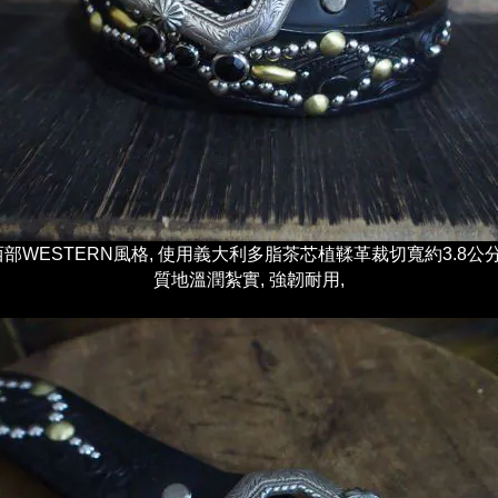
部WESTERN風格, 使用義大利多脂茶芯植鞣革裁切寬約3.8公
質地溫潤紮實,
強韌耐用,