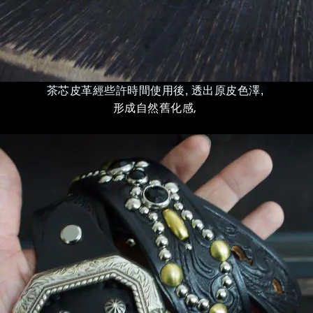
茶芯皮革經些許時間使用後, 透出原皮色澤,
形成自然舊化感,