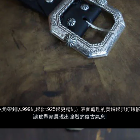
八角帶釦
以999純銀(比925銀更精純）表面處理的黃銅銀貝釘鑲
讓皮帶頭展現出強烈的復古氣息,