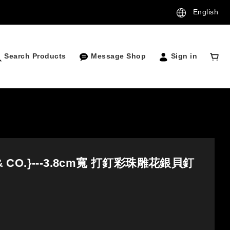
English
Search Products
Message Shop
Sign in
 & CO.}---3.8cm寬 打釘彩珠雕花銀貝釘