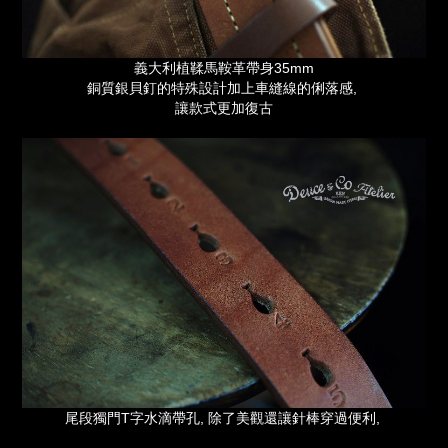
義大利植鞣馬鞍革帶身35mm
銅質銀貝釘的特殊設計加上車縫線的俐落感,
讓款式更加復古
尾段獨門T字水滴帶孔, 除了美觀還讓針棒穿過便利,