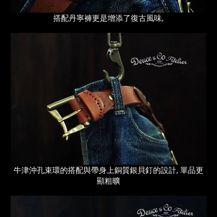
搭配丹寧褲更是增添了復古風味,
牛津沖孔束環的搭配與帶身上銅質銀貝釘的設計, 單品更
顯粗曠