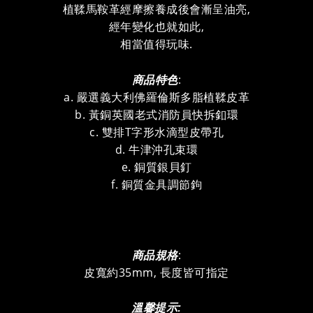
植鞣馬鞍革經摩擦養成後會漸呈油亮,
經年變化也就如此,
相當值得玩味.
商品特色
:
a. 嚴選義大利佛羅倫斯多脂植鞣皮革
b. 黃銅英國老式消防員快拆釦環
c. 雙排T字形水滴型皮帶孔
d. 牛津沖孔束環
e. 銅質銀貝釘
f. 銅質金具調節鉤
商品規格
:
皮寬約35mm, 長度皆可指定
溫馨提示: