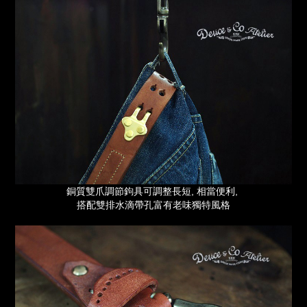
銅質雙爪調節鉤具可調整長短, 相當便利,
搭配雙排水滴帶孔富有老味獨特風格