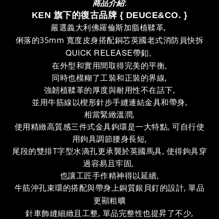
商品介紹
:
KEN 旗下的復古品牌 { DEUCE&CO.
}
嚴選義大利佛羅倫斯加脂植鞣革,
搭配銅芯英國老式消防員快拆
俐落的35mm 寬度皮身
QUICK RELEASE帶釦,
在外型和實用間取得完美的平衡,
同時也模糊了工裝和正裝的界線,
強韌植鞣革的厚度與耐用性不在話下,
並用牛筋線以楔形針步手縫連結金具和帶身,
相當緊緻溫潤,
使用精緻高質感三件式金具鉤環是一大特點, 可自行使
用鉤具調節腰身長短,
尾段的雙排T字型水滴孔更承襲於英國馬具, 使得鉤具穿
過容易且牢固,
也讓工匠手作精神得以延續,
牛筋沖孔束環的搭配與帶身上銅質銀貝釘的設計, 單品
更顯粗曠
針車飾縫細緻且工整, 單品完整性也提昇了不少,