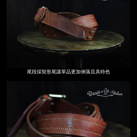
尾段採契形尾讓單品更加俐落且具特色