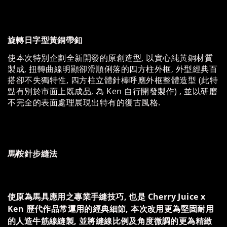
旋轉日字型黃銅帶釦
使本次特別企劃全新開發的原創造型, 以實心純黃銅材質
製成, 扭轉曲線明顯卻滑順俐落的四方柱外框, 外型經典百
搭卻不失獨特性, 四方柱立體針棒呼應外框整體造型 (此特
點有別於市面上既成品, 為 Ken 自行開發製作) , 並以研磨
不完全的表面處理展現出特有的復古風格.
馬鞍針步縫法
使原為馬具應用之專業手縫技巧, 也是 Cherry Juice x
Ken 歷代作品常運用的經典細節, 本次改用更為堅固耐用
的人造牛筋線縫製, 並將縫線比例及角度微調的更為精緻