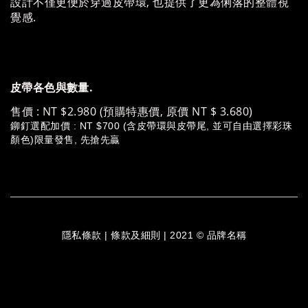
設計不僅更便於穿過皮帶環, 也提供了更為俐落的整體視
覺感.
皮帶各色與數量.
售價 : NT $2.980 (預購特惠價, 原價 NT $ 3.680)
鉚釘選配加價 : NT $700 (含皮帶環與皮帶尾, 並可自由選擇彩珠
顏色)限量發售, 先搶先贏
隱私條款 | 條款及細則 | 2021 © 品牌名稱