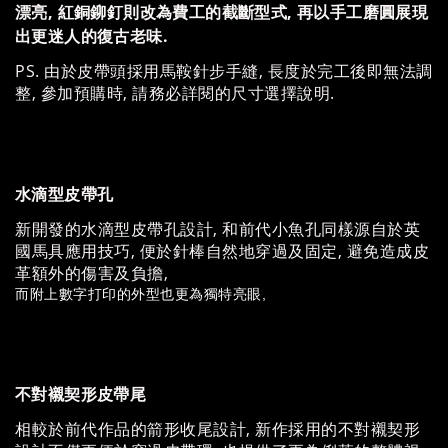
漂亮, 紅銅鉚釘則改為費工的截斷型式, 再以手工磨圓展現
出更迷人的復古老味.
PS. 由於皮帶頭採用馬鞍針步手縫, 長度於完工後即無法調
整, 參加預購時, 請務必詳閱的尺寸選擇說明.
水滴型皮帶孔
新開發的水滴型皮帶孔設計, 和前代小魚孔同樣源自於英
國馬具應用技巧, 便於針棒自然地穿過及固定, 避免造成皮
革額外的傷害及負擔,
而附上數字打印的外型也更為獨特亮眼,
不對襯契形皮帶尾
相較於前代作品的箭形收尾設計, 新作採用的不對襯契形