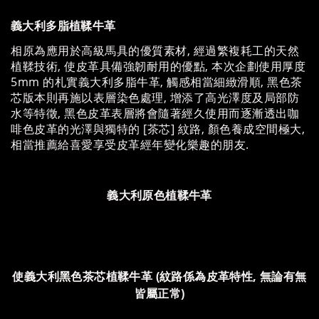
義大利多脂植鞣牛革
相原為應用於高級馬具的優質素材, 經過繁複耗工的天然
植鞣技術, 使皮革具備強韌耐用的優點, 本次企劃使用厚度
5mm 的札實義大利多脂牛革, 觸感相當細緻滑順, 黑色茶
芯版本則再施以表層染色處理, 增添了高光澤度及局部防
水等特徵, 黑色皮革表層將會隨著經久使用而逐漸透出咖
啡色皮革的光澤與獨特的 [茶芯] 紋路, 顏色養成空間極大,
相當推薦給喜愛享受皮革經年變化樂趣的朋友.
義大利原色植鞣牛革
使義大利黑色茶芯植鞣牛革 (紋路係為皮革特性, 無論有無
皆屬正常)