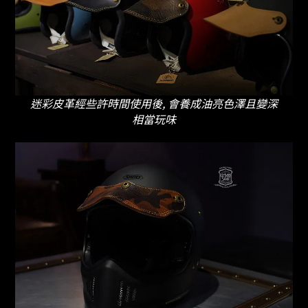
迷彩皮革經些許時間使用後, 會養成油亮色澤且變深
相當玩味