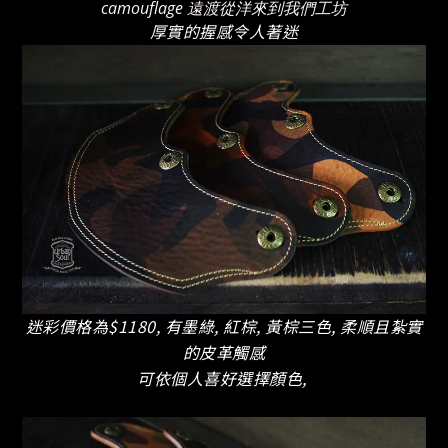
camouflage 遠渡從洋來到我們工坊
厚實的握感令人著迷
迷彩價格為$1180, 有墨綠, 紅棕, 黃棕三色, 柔順且紮實
的皮革觸感
可依個人喜好選擇顏色,