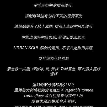
俐落造型的皮帽簷設計,
讓配戴時能有別於不同的視覺享受
讓單品提升了騎士風格, 帽簷上車線的搭配設計
, 呈現出
突顯出獨特的線條感
硬蕊氣息,
URBAN SOUL 銅釦的選用, 不單只是耐用美觀,
並且增添品牌形象
素色款一共黑, 深咖啡, 褐, 黃棕, TAN五色, 可依個人喜好
選擇
迷彩的部分價格為$1180,
選用
義大利植鞣協會名廠皮革 vegetable tanned
camouflage 遠渡從洋來到我們工坊
厚實柔順的握感令人著迷,