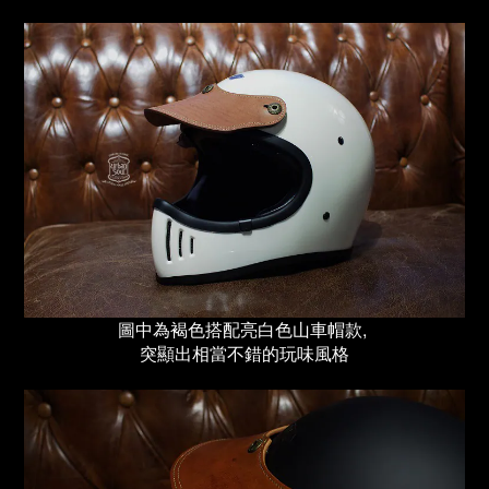
圖中為褐色搭配亮白色山車帽款,
突顯出相當不錯的玩味風格