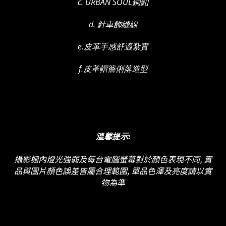
c. URBAN SOUL銅釦
d. 針車飾縫線
e.皮革手感舒適紮實
f.皮革帽簷俐落造型
溫馨提示:
攝影棚內燈光強弱及
每台電腦螢幕對於顏色表現不同, 實
品與圖片顏色誤差皆屬合理範圍, 單品色澤及亮度請以實
物為準