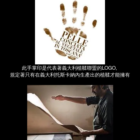
此手掌印是代表著義大利植鞣聯盟的LOGO,
規定著只有在義大利托斯卡納內生產出的植鞣才能擁有