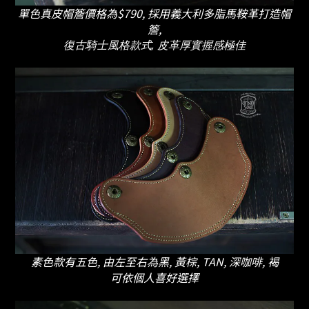
單色真皮帽簷價格為$790, 採用義大利多脂馬鞍革打造帽
簷,
復古騎士風格款式, 皮革厚實握感極佳
素色款有五色, 由左至右為黑, 黃棕, TAN, 深咖啡, 褐
可依個人喜好選擇