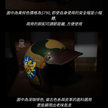
圖中為黃棕色價格為$790, 即使自身使用的安全帽是小帽
體,
兩旁的銅釦可調節距離, 方便使用
圖中為深咖啡色, 復古色系與皮革的面料選用
更能顯現出老味氣息