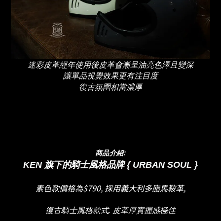
迷彩皮革經年使用後皮革會漸呈油亮色澤且變深
讓單品視覺效果更有注目度
復古氛圍相當濃厚
商品介紹:
KEN 旗下的騎士風格品牌 { URBAN SOUL }
素色款價格為$790, 採用義大利多脂馬鞍革,
復古騎士風格款式, 皮革厚實握感極佳