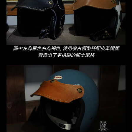
圖中左為黑色右為褐色, 使用復古帽型搭配皮革帽簷
營造出了更搶眼的騎士風格