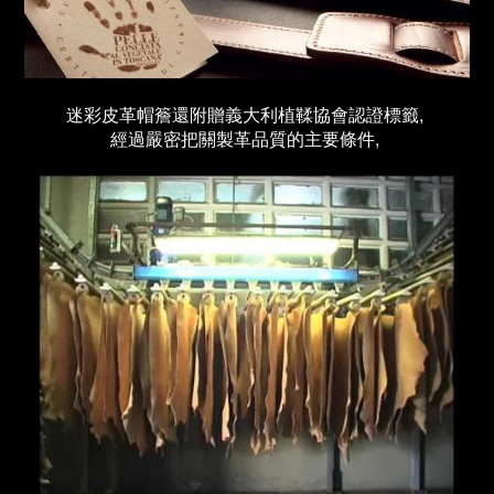
迷彩皮革帽簷還附贈義大利植鞣協會認證標籤,
經過嚴密把關製革品質的主要條件,