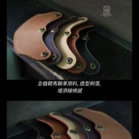
全植鞣馬鞍革用料, 造型俐落,
增添線條感