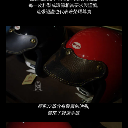
每一皮料製成環節相當要求與謹慎,
這張認證也代表著榮耀尊貴
迷彩皮革含有
豐富的油脂,
帶來了舒適手感