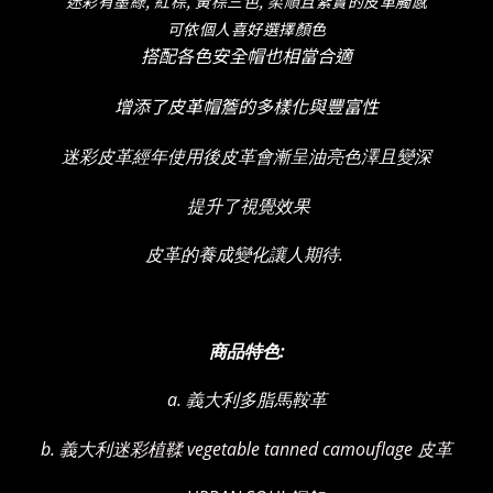
迷彩有墨綠, 紅棕, 黃棕三色, 柔順且紮實的皮革觸感
可依個人喜好選擇顏色
搭配各色安全帽也相當合適
增添了皮革帽簷的多樣化與豐富性
迷彩皮革經年使用後皮革會漸呈油亮色澤且變深
提升了視覺效果
皮革的養成變化讓人期待.
商品特色:
a. 義大利多脂馬鞍革
b.
義大利迷彩植鞣 vegetable tanned camouflage 皮革