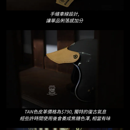
手縫車線設計,
讓單品俐落感加分
TAN色皮革價格為$790, 獨特的復古氣息
經些許時間使用後會養成焦糖色澤, 相當有味