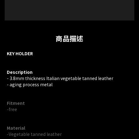
商品描述
KEY HOLDER
Description
- 3.8mm thickness Italian vegetable tanned leather
- aging process metal
Fitment
-free
Material
-Vegetable tanned leather