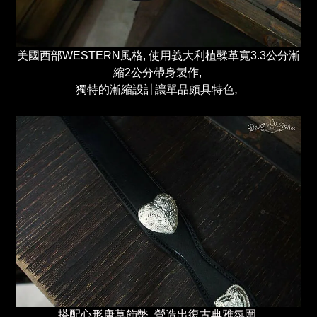
美國
西部
WESTERN風格, 使用義大利植鞣革寬3.3公分漸
縮2公分帶身製作,
,
獨特的漸縮設計讓單品頗具特色
搭配心形唐草飾幣, 營造出復古典雅氛圍,