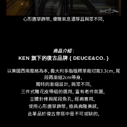
心形唐草飾幣, 優雅氣息濃厚且與眾不同,
商品介紹
:
KEN 旗下的復古品牌 { DEUCE&CO.
}
以美國西南風格為本, 義
大利多脂植鞣革裁切寬3.3c
m, 尾
段再漸縮2cm帶身,
獨特的漸縮設計, 與眾不同,
三件式雕花皮帶組的選用, 富有老件氛圍,
立體針棒與尾段魚孔, 經典實用,
使用心形唐草飾幣, 極具典雅美感,
此單品於復古穿搭中是不可或缺的,