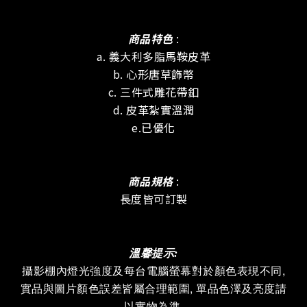
商品特色
:
a. 義大利多脂馬鞍皮革
b. 心形唐草飾幣
c. 三件式雕花帶釦
d. 皮革紮實溫潤
e.已優化
商品規格
:
長度皆可訂製
溫馨提示:
攝影棚內燈光強度及
每台電腦螢幕對於顏色表現不同,
實品與圖片顏色誤差皆屬合理範圍, 單品色澤及亮度請
以實物為準.