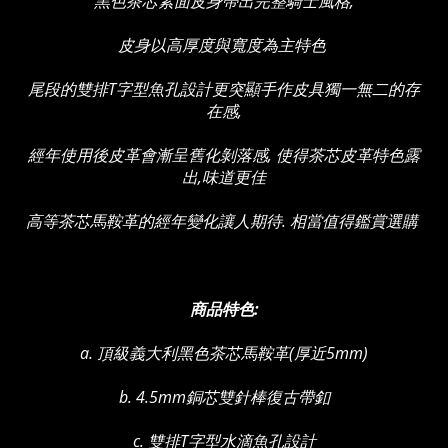
黑色茶芯素面皮身帶出完整騎士風格,
皮身以高厚度與寬度為主特色
尾段的雙排T字型魚孔設計更突顯手作皮具獨一無二的存
在感,
經年使用後皮革會漸呈舊化剝落感, 使得茶芯皮革特色露
出,味道更佳
高等茶芯馬鞍革的經年變化讓人期待. 相當值得鑑賞選購
商品特色:
a. 頂級義大利黑色茶芯馬鞍革(厚近5mm)
b. 4.5mm銅芯雙針棒復古帶釦
c. 雙排T字型水滴魚孔設計