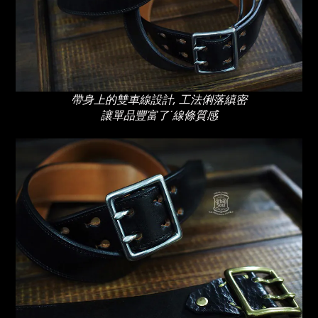
帶身上的雙車線設計, 工法俐落縝密
讓單品豐富了ˊ線條質感