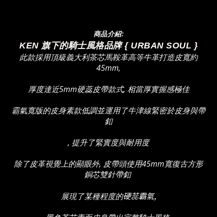
商品介紹:
KEN 旗下的騎士風格品牌 { URBAN SOUL }
此款採用頂級義大利茶芯馬鞍革高等牛革打造皮寬約
45mm,
厚度達近5mm硬蕊皮帶款式, 相當厚實握感極佳
霸氣寬版的皮身素款低調並運用了牛津線緊密於皮身與帶
釦
, 提升了緊實度與耐用度
除了皮革視覺上的顯眼外, 皮帶頭使用45mm寬復古方形
銅芯雙針帶釦
硬蕊霸氣,
展現了某種程度的