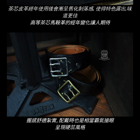
茶芯皮革經年使用後會漸呈舊化剝落感, 使得特色露出,味
道更佳
高等茶芯馬鞍革的經年變化讓人期待
握感舒適紮實, 配戴時也是相當霸氣搶眼
呈現硬蕊風格