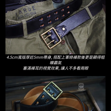
4.5cm寬版厚近5mm帶身,
搭配上軍綠褲款後更是顯得粗
曠霸氣
塞滿褲耳的視覺效果, 讓人不多看兩眼