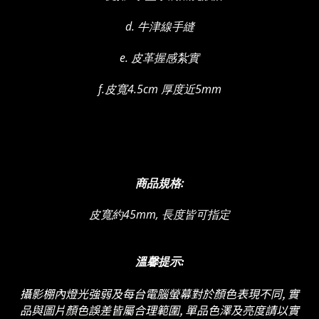
d. 牛津線手縫
e. 皮革握感紮實
f.皮寬4.5cm 厚度近5mm
商品規格:
皮寬約45mm, 長度皆可指定
溫馨提示:
攝影棚內燈光強弱及
每台電腦螢幕對於顏色表現不同, 實
品與圖片顏色誤差皆屬合理範圍, 單品色澤及亮度請以實