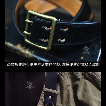
帶頭採實銅芯復古方形雙針帶扣, 營造復古粗曠騎士風格