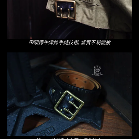
帶頭採牛津線手縫技術, 緊實不易鬆脫