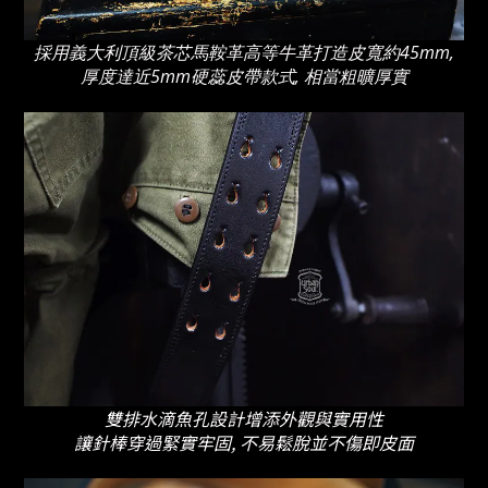
採用義大利頂級茶芯馬鞍革高等牛革打造皮寬約45mm,
厚度達近5mm硬蕊皮帶款式, 相當粗曠厚實
雙排水滴魚孔設計增添外觀與實用性
讓針棒穿過緊實牢固, 不易鬆脫並不傷即皮面