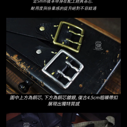
近5mm後革帶身在配上經典茶芯,
耐用度與份量感的提升絕對不容錯過
圖中上方為銅芯, 下方為銅芯鍍銀, 復古4.5cm粗曠帶扣
展現出獨特質感