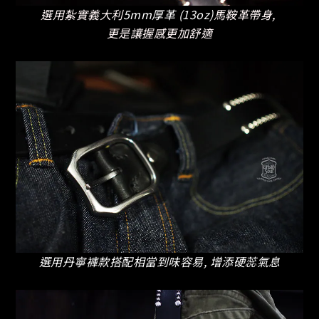
選用紮實義大利
5mm厚革 (13oz)
馬鞍革帶身,
更是讓握感更加舒適
選用丹寧褲款搭配相當到味容易, 增添硬蕊氣息