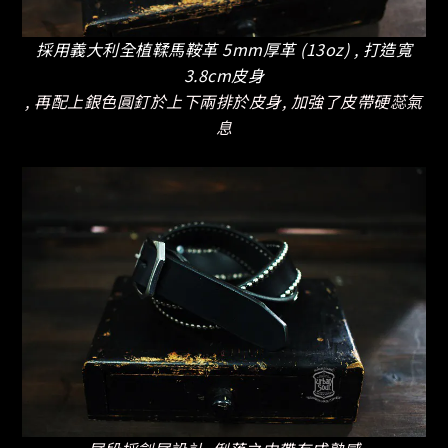
採用義大利全植鞣馬鞍革 5mm厚革 (13oz) , 打造寬
3.8cm皮身
, 再配上銀色圓釘於上下兩排於皮身, 加強了皮帶硬蕊氣
息