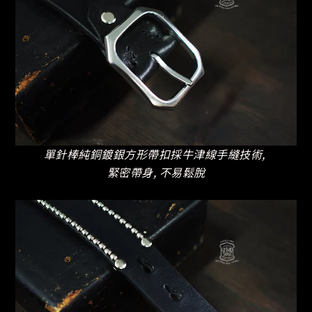
單針棒純銅鍍銀方形帶扣採牛津線手縫技術,
緊密帶身, 不易鬆脫