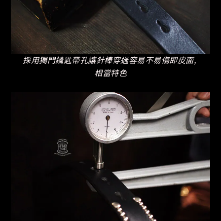
採用獨門鑰匙帶孔讓針棒穿過容易不易傷即皮面,
相當特色