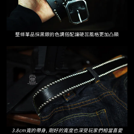
整條單品採黑銀的色調搭配讓硬蕊風格更加凸顯
3.8cm寬的帶身, 剛好的寬度也深受玩家們相當喜愛