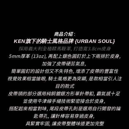
商品介紹
:
KEN旗下的騎士風格品牌 {URBAN SOUL}
採用義大利全植鞣馬鞍革, 打造寬3.8cm皮身
5mm厚革 (13oz)
, 再配上銀色圓釘於上下兩排於皮身,
加強了皮帶硬蕊氣息,
簡單圓釘的設計但又不失特色, 增添了皮帶的豐富性
視覺效果相當搶眼, 騎士風格更為突顯, 是款相當引人注
目的款式
皮帶頭的部分選用純銅鍍銀方形單針帶釦, 霸氣感十足
並使用牛津線手縫技術緊密接合於皮身,
搭配起來相當對味, 尾段皮帶孔則是選用自行開發的鑰
匙帶孔, 讓針棒容易穿過皮身,
具緊實牢固, 讓皮帶整體味道更加完整