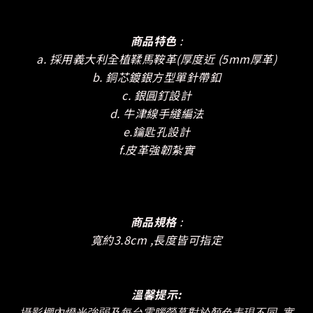
商品特色
:
a. 採用義大利全植鞣馬鞍革(厚度近 (5mm厚革)
b. 銅芯鍍銀方型單針帶釦
c. 銀圓釘設計
d. 牛津線手縫編法
e.鑰匙孔設計
f.皮革強韌紮實
商品規格
:
寬約3.8cm ,長度皆可指定
溫馨提示:
攝影棚內燈光強弱及
每台電腦螢幕對於顏色表現不同, 實