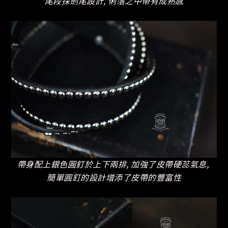
尾段採劍尾設計, 俐落之中帶有成熟感
帶身配上銀色圓釘於上下兩排, 加強了皮帶硬蕊氣息,
簡單圓釘的設計增添了皮帶的豐富性