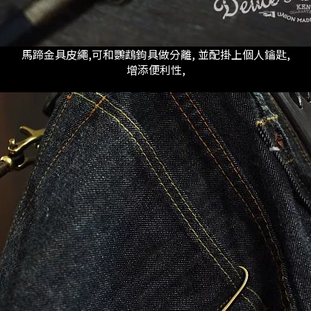
馬蹄金具皮繩,可和鸚鵡鉤具做分離, 並配掛上個人鑰匙,
增添便利性,