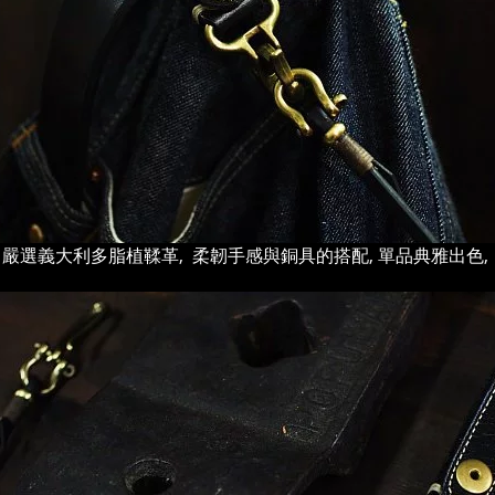
嚴選義大利多脂植鞣革, 柔韌手感與銅具的搭配, 單品典雅出色,