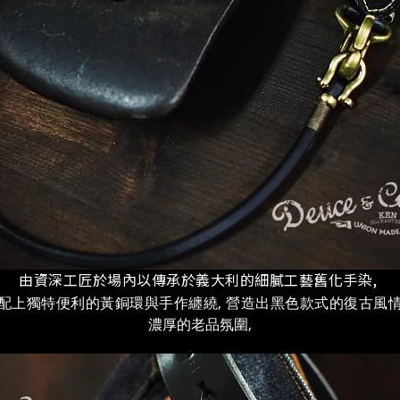
由資深工匠於場內以傳承於義大利的細膩工藝舊化手染,
配上獨特便利的黃銅環與手作纏繞, 營造出黑色款式的復古風
濃厚的老品氛圍,