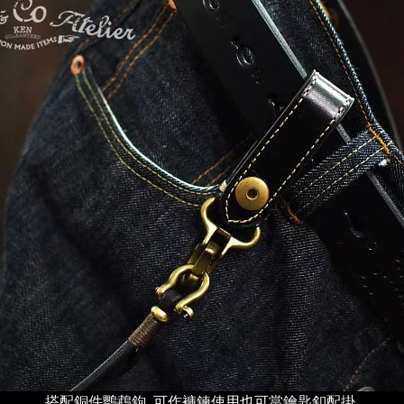
搭配銅件鸚鵡鉤, 可作褲鍊使用也可當鑰匙釦配掛,