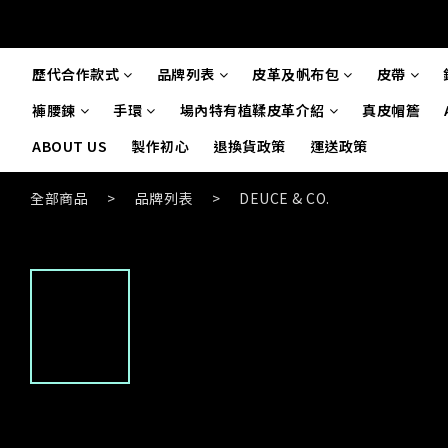
歷代合作款式
品牌列表
皮革及帆布包
皮帶
褲腰鍊
手環
場內特有植鞣皮革介紹
真皮帽簷
ABOUT US
製作初心
退換貨政策
運送政策
全部商品
>
品牌列表
>
DEUCE & CO.