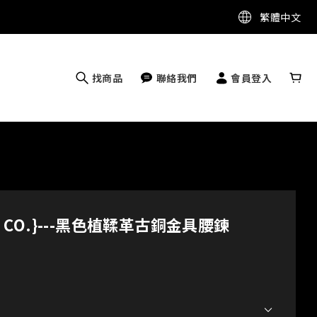
繁體中文
找商品
聯絡我們
會員登入
 & CO.}---黑色植鞣革古銅金具腰鍊