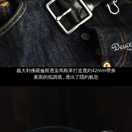
義大利佛羅倫斯透染馬鞍革打造寬約42mm帶身
素面的低調感 , 透出了隱約氣息