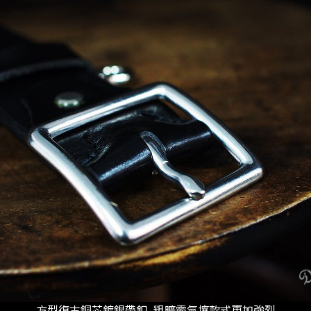
方型復古銅芯鍍銀帶釦, 粗曠霸氣壤款式更加強烈