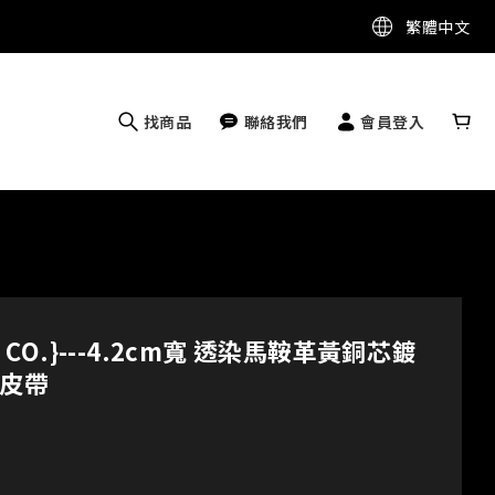
繁體中文
找商品
聯絡我們
會員登入
 & CO.}---4.2cm寬 透染馬鞍革黃銅芯鍍
皮帶