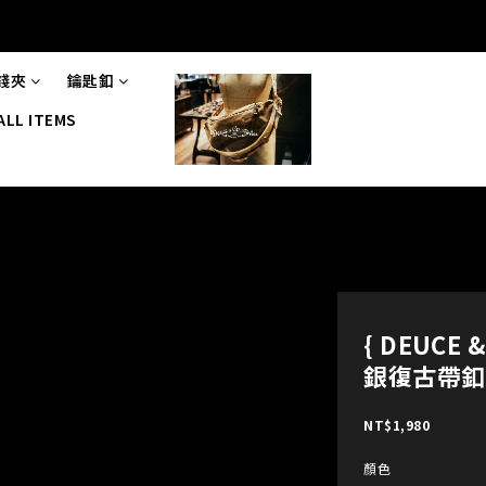
錢夾
鑰匙釦
ALL ITEMS
{ DEUCE
銀復古帶釦
NT$1,980
顏色