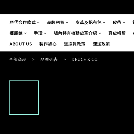
歷代合作款式
品牌列表
皮革及帆布包
皮帶
褲腰鍊
手環
場內特有植鞣皮革介紹
真皮帽簷
ABOUT US
製作初心
退換貨政策
運送政策
全部商品
>
品牌列表
>
DEUCE & CO.