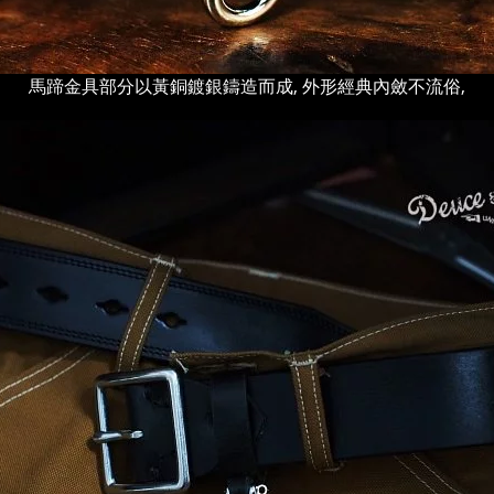
馬蹄金具部分
以黃銅鍍銀鑄造而成, 外形經典內斂不流俗,