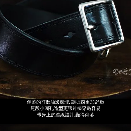
俐落的打磨油邊處理, 讓握感更加舒適
尾段小圓孔造型更讓針棒穿過容易
帶身上的縫線設計,顯得俐落