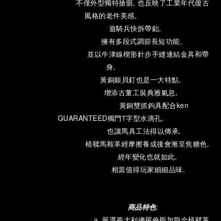
不僅外型獨特搶眼, 也反映了工業年代復古
風格的老件美感,
遊騎兵快拆帶釦,
擁有多段式調節長短功能,
並以牛津線楔形針步手縫連結金具和帶
身,
黃銅銀貝釘也是一大特點,
增添古董工裝典雅氣息,
黃銅雙抓鉤具配合ken
GUARANTEED獨門
T字型水滴孔,
也讓馬具工法得以傳承,
植鞣馬鞍革經摩擦養成後會漸呈焦糖色,
經年變化也就如此,
相當值得玩家細細品味.
商品特色
:
a. 嚴選義大利佛羅倫斯加脂全植鞣革