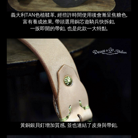
義大利TAN色植鞣革, 經些許時間使用後會漸呈焦糖色,
富有養成效果, 帶頭選用銅芯遊騎兵快拆釦,
一扳即開的帶釦, 也是此款一大特點,
黃銅銀貝釘增加質感, 並也連結了皮身與帶釦,