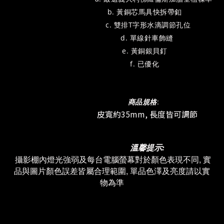
馬具快拆
帶釦
b. 黃銅芯
c. 雙排T字形水滴調節孔位
d. 單線針車飾縫
e.
黃銅銀貝釘
f. 已優化
商品規格
:
皮寬約35mm, 長度皆可調節
溫馨提示:
攝影棚內燈光強弱及
每台電腦螢幕對於顏色表現不同, 實
品與圖片顏色誤差皆屬合理範圍, 單品色澤及亮度請以實
物為準