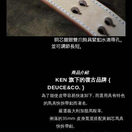
銅芯鍍銀雙爪鉤具緊釦水滴帶孔,
並可調節長短,
商品介紹
:
KEN 旗下的復古品牌 {
DEUCE&CO.
}
為了能使皮帶容易快速卸下, 而選用具有特色
的馬具快拆帶釦而著名,
嚴選義大利加脂馬鞍革,
搭配黃銅芯馬具
俐落的35mm 皮身寬度
快拆
帶釦,