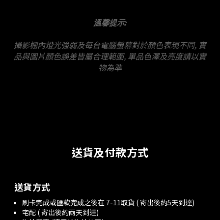
溫馨提示:
攝影棚內燈光強弱及
每台電腦螢幕對於顏色表現不同, 實
品與圖片顏色誤差皆屬合理範圍, 單品色澤及亮度請以實
物為準
送貨及付款方式
送貨方式
刷卡完成或匯款完成之後在 7-11取貨 ( 寄出後約5天到達)
宅配 ( 寄出後約兩天到達)