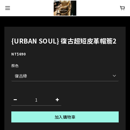
{URBAN SOUL} 復古超短皮革帽簷2
NT$690
顏色
加入購物車