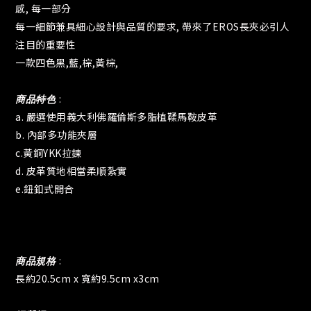
感, 每一部分
每一細節兼具細心設計與品質的要求, 帶來了EROS長夾必引人
注目的重要性
一款四色黑,藍,棕,黃棕,
商品特色
:
a. 嚴選使用義大利佛羅倫斯多脂植鞣馬鞍皮革
b. 內部多功能夾層
c.黃銅YKK拉鍊
d. 皮革質地相當柔順紮實
e.鈕釦式開合
商品規格
:
長約20.5cm x 寬約9.5cm x3cm