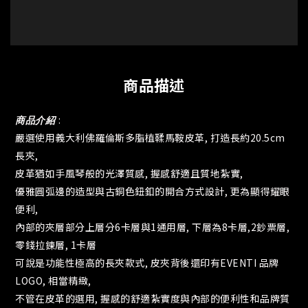
商品描述
商品介紹
:
嚴選使用義大利佛羅倫斯多脂植鞣馬鞍皮革, 打造長約20.5cm
長夾,
皮革猶如手風琴般的光澤質感, 握感舒適且質地紮實,
優雅圓弧邊的造型與古銅色鈕釦的開合方式設計, 更為顯得耀眼
便利,
內部的夾層部分上層分6卡層與1通用層, 下層為8卡層,2鈔票層,
零錢拉鍊層, 1卡層
可說是功能性極高的長夾款式, 皮夾背後還印有EVENTI 品牌
LOGO, 相當精緻,
不管在皮革的選用, 握感的舒適紮實度與內部的便利性和品牌質