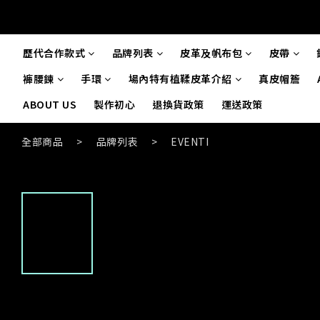
歷代合作款式
品牌列表
皮革及帆布包
皮帶
褲腰鍊
手環
場內特有植鞣皮革介紹
真皮帽簷
ABOUT US
製作初心
退換貨政策
運送政策
全部商品
>
品牌列表
>
EVENTI