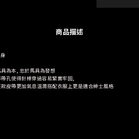
商品描述
皮身
具為本, 忠於馬具為發想
形帶孔使得針棒穿過容易緊實牢固,
整款皮帶更加氣息溫潤搭配衣服上更是適合紳士風格