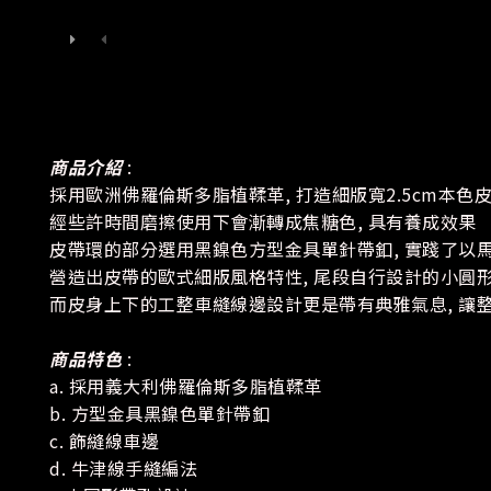
商品介紹
:
採用歐洲佛羅倫斯多脂植鞣革, 打造細版寬2.5cm本色
經些許時間磨擦使用下會漸轉成焦糖色, 具有養成效果
皮帶環的部分選用黑鎳色方型金具單針帶釦, 實踐了以馬
營造出皮帶的歐式細版風格特性, 尾段自行設計的小圓
而皮身上下的工整車縫線邊設計更是帶有典雅氣息, 讓
商品特色
:
a. 採用義大利佛羅倫斯多脂植鞣革
b. 方型金具黑鎳色單針帶釦
c. 飾縫線車邊
d. 牛津線手縫編法