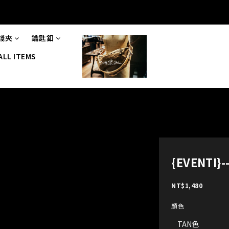
錢夾
鑰匙釦
ALL ITEMS
{EVENTI}
NT$1,480
顏色