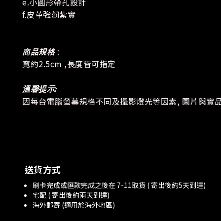
e.小圓形帶孔設計
f.皮革強韌紮實
商品規格
:
寬約2.5cm ,長度皆可指定
溫馨提示:
因每台電腦螢幕規格不同及攝影燈光等因素, 圖片與實
送貨方式
刷卡完成或匯款完成之後在 7-11取貨 ( 寄出後約5天到達)
宅配 ( 寄出後約兩天到達)
海外郵寄 (適用於海外地區)