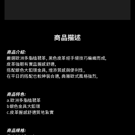
商品描述
商品介紹:
嚴選歐洲多脂植鞣革, 黑色皮革經手縫技巧編織而成,
皮革強韌有實且握感舒適,
搭配銀色大釦環金具, 增添質感與便利性,
在平日的搭配也較紳裝合適, 典雅歐式風格強烈,
商品特色:
a.歐洲多脂植鞣革
b銀色金具大釦環
c.皮革握感舒適質地紮實
商品規格: