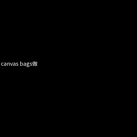
anvas bags做
，