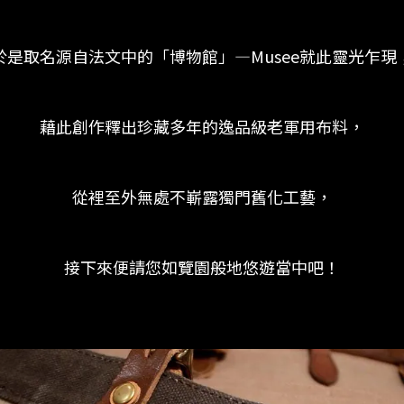
於是取名源自法文中的「博物館」—Musee就此靈光乍現
藉此創作釋出珍藏多年的逸品級老軍用布料，
從裡至外無處不嶄露獨門舊化工藝，
接下來便請您如覽園般地悠遊當中吧！