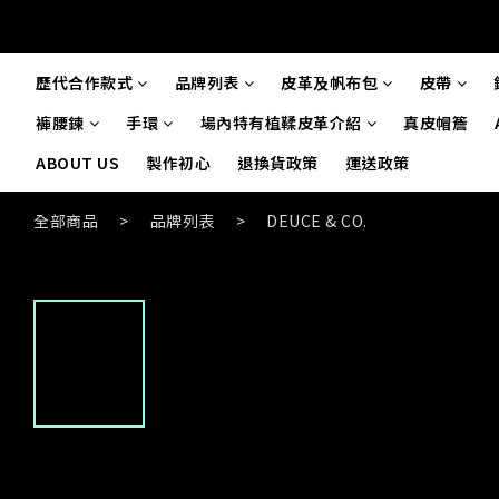
歷代合作款式
品牌列表
皮革及帆布包
皮帶
褲腰鍊
手環
場內特有植鞣皮革介紹
真皮帽簷
ABOUT US
製作初心
退換貨政策
運送政策
全部商品
>
品牌列表
>
DEUCE & CO.