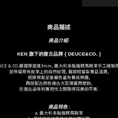
商品描述
商品介紹
:
KEN 旗下的復古品牌 { DEUCE&CO.
}
UCE & CO.嚴選厚度達3mm, 義大利多脂植鞣馬鞍革手工縫製
並保留原有皮革上的自然紋理, 握感相當紮實且溫潤,
經摩擦漸呈蜜蠟色富有養成樂趣,
再搭配古銅色復古大型彈簧問號鈎,
在復古品味和實用性之間取得完美的平衡.
商品特色
:
a. 義大利多脂植鞣馬鞍革