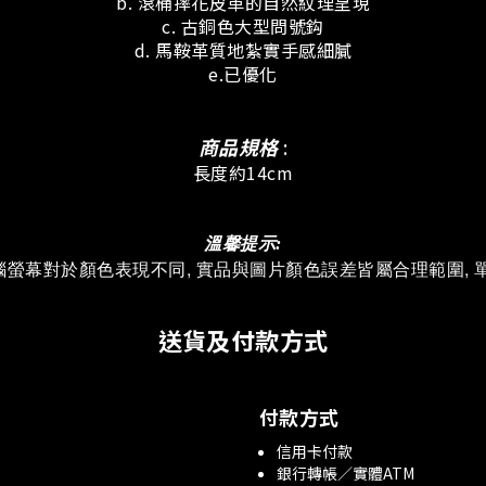
b. 滾桶摔花皮革的自然紋理呈現
c. 古銅色大型問號鈎
d. 馬鞍革質地紮實手感細膩
e.已優化
商品規格
:
長度約14cm
溫馨提示:
腦螢幕對於顏色表現不同, 實品與圖片顏色誤差皆屬合理範圍, 
送貨及付款方式
付款方式
信用卡付款
銀行轉帳／實體ATM