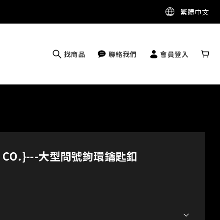
繁體中文
找商品
聯絡我們
會員登入
 & CO.}---大型問號鉤環鑰匙釦