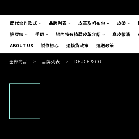
歷代合作款式
品牌列表
皮革及帆布包
皮帶
褲腰鍊
手環
場內特有植鞣皮革介紹
真皮帽簷
ABOUT US
製作初心
退換貨政策
運送政策
全部商品
>
品牌列表
>
DEUCE & CO.