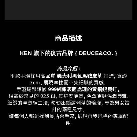
商品描述
KEN 旗下的復古品牌 { DEUCE&CO.
}
商品介紹
:
本款手環採用高品質
義大利黑色馬鞍皮革
打造, 寬約
3cm, 展現率性而不失細膩的質感,
手環尾部鑲嵌
999純銀表面處理的黃銅銀貝釘,
相較於常見的 925 銀, 其純度更高, 色澤更顯溫潤典雅.
細緻的車縫線工法, 勾勒出簡潔俐落的輪廓, 專為男女設
計的兩種尺寸,
讓每個人都能找到最貼合手感, 展現自我風格的專屬配
件.