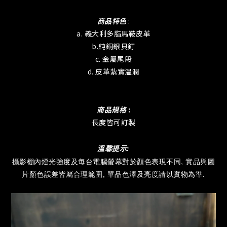
商品特色
:
a. 義大利多脂馬鞍皮革
b.純銅銀貝釘
c. 金屬尾段
d. 皮革紮實溫潤
商品規格
:
長度皆可訂製
溫馨提示:
攝影棚內燈光強度及
每台電腦螢幕對於顏色表現不同, 實品與圖
片顏色誤差皆屬合理範圍,
單品色澤及亮度請以實物為準.