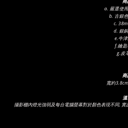
商
a. 嚴選
b. 古
c. 3
d. 
e.牛
f.鑰
g.
商
寬約3.8c
溫
攝影棚內燈光強弱及
每台電腦螢幕對於顏色表現不同, 實