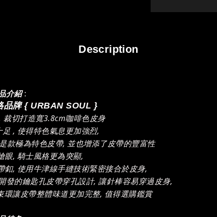
Description
:
品介紹
牌 { URBAN SOUL }
 裁切打造寬3.8cm咖啡色皮身
足 , 使得特色氣息更加強烈,
是款極為特色皮帶, 並也增添了皮帶的豐富性
眼, 騎士風格更為突顯,
釦, 使用牛津線手縫技術緊密接合於皮身,
開發的鑰匙孔皮帶穿孔設計, 讓針棒容易穿過皮身,
束環讓皮帶整體味道更加完整, 值得選購鑑賞