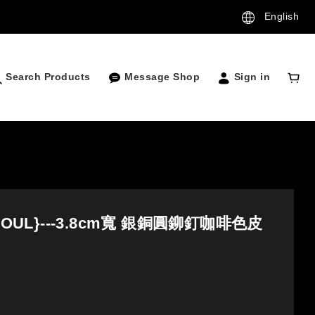
English
Search Products
Message Shop
Sign in
SOUL}---3.8cm寬 銀銅圓鉚釘咖啡色皮