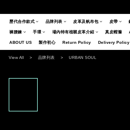
歷代合作款式
品牌列表
皮革及帆布包
皮帶
褲腰鍊
手環
場內特有植鞣皮革介紹
真皮帽簷
ABOUT US
製作初心
Return Policy
Delivery Policy
View All
>
品牌列表
>
URBAN SOUL