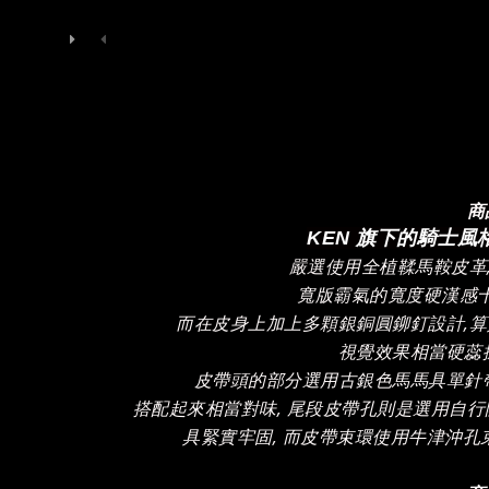
商
KEN 旗下的騎士風格品
嚴選使用全植鞣馬鞍皮革,
寬版霸氣的寬度硬漢感十
而在皮身上加上多顆銀銅圓鉚釘設計,算
視覺效果相當硬蕊搶
皮帶頭的部分選用古銀色馬馬具單針帶
搭配起來相當對味, 尾段皮帶孔則是選用自行
具緊實牢固, 而皮帶束環使用牛津沖孔