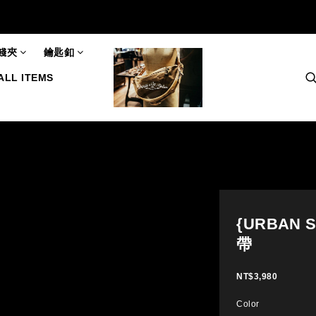
錢夾
鑰匙釦
ALL ITEMS
{URBAN 
帶
NT$3,980
Color