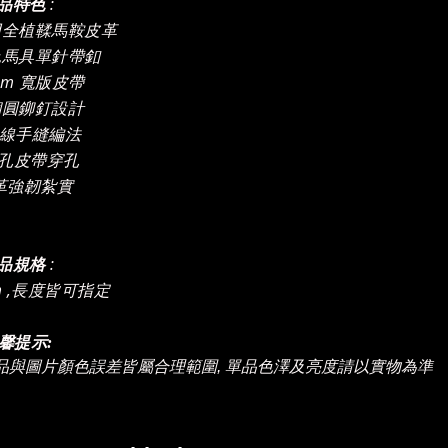
:
品特色
使用全植鞣馬鞍皮革
銀色馬具單針帶釦
8mm 寬版皮帶
銀銅圓鉚釘設計
津線手縫編法
匙孔皮帶穿孔
皮革強韌紮實
:
品規格
m ,長度皆可指定
馨提示:
品與圖片顏色誤差皆屬合理範圍, 單品色澤及亮度請以實物為準