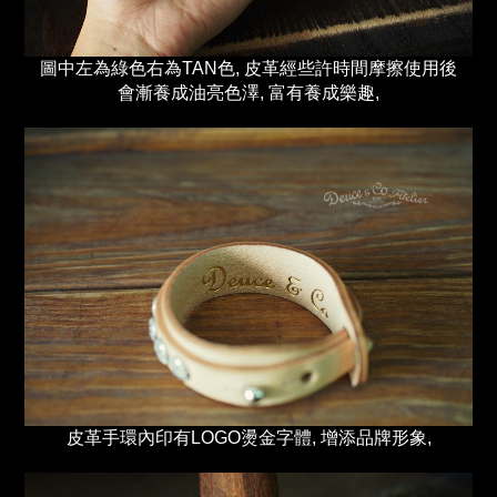
圖中左為綠色右為TAN色, 皮革經些許時間摩擦使用後
會漸養成油亮色澤, 富有養成樂趣,
皮革手環內印有LOGO燙金字體, 增添品牌形象,