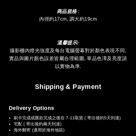
商品規格
:
內徑約17cm, 調大約19cm
溫馨提示:
攝影棚內燈光強度及
每台電腦螢幕對於顏色表現不同,
實品與圖片顏色誤差皆屬合理範圍, 單品色澤及亮度請
以實物為準.
Shipping & Payment
Delivery Options
刷卡完成或匯款完成之後在 7-11取貨 ( 寄出後約5天到達)
宅配 ( 寄出後約兩天到達)
海外郵寄 (適用於海外地區)