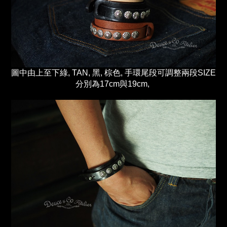
圖中由上至下綠, TAN, 黑, 棕色, 手環尾段可調整兩段SIZE
分別為17cm與19cm,