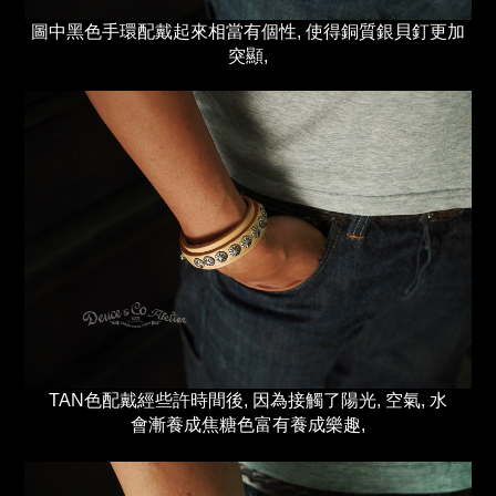
圖中黑色手環配戴起來相當有個性, 使得銅質銀貝釘更加
突顯,
TAN色配戴經些許時間後, 因為接觸了陽光, 空氣, 水
會漸養成焦糖色富有養成樂趣,