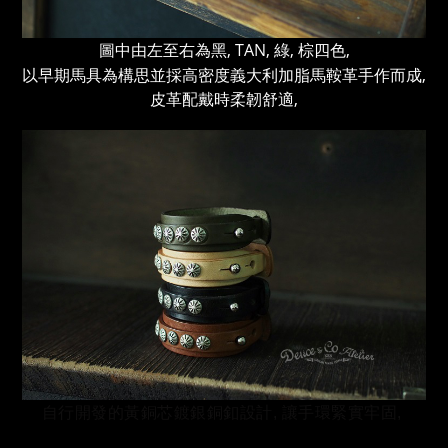
圖中由左至右為黑, TAN, 綠, 棕四色,
以早期馬具為構思並採高密度義大利加脂馬鞍革手作而成,
皮革配戴時柔韌舒適,
自行開發的黃銅芯鍍銀銅釦設計, 讓手環緊實牢固,