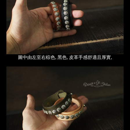
圖中由左至右棕色, 黑色, 皮革手感舒適且厚實,