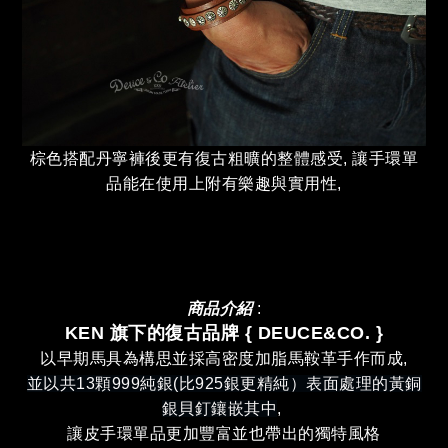
棕色搭配丹寧褲後更有復古粗曠的整體感受, 讓手環單
品能在使用上附有樂趣與實用性,
商品介紹
:
KEN 旗下的復古品牌 { DEUCE&CO.
}
以早期馬具為構思並採高密度加脂馬鞍革手作而成,
並以共13顆999純銀(比925銀更精純）表面處理的黃銅
銀貝釘鑲嵌其中
,
讓皮手環單品更加豐富並也帶出的獨特風格