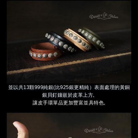
並以共13顆999純銀(比925銀更精純）表面處理的黃銅
銀貝釘鑲嵌於皮革上方
,
讓皮手環單品更加豐富並具特色,